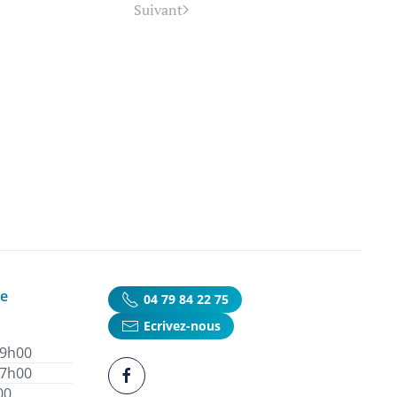
Suivant
ie
04 79 84 22 75
Ecrivez-nous
19h00
17h00
00