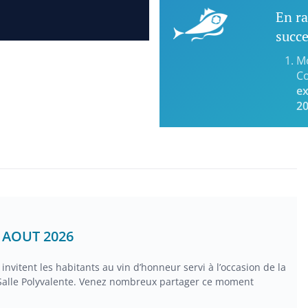
En ra
succe
Mo
Co
ex
2
2 AOUT 2026
invitent les habitants au vin d’honneur servi à l’occasion de la
 Salle Polyvalente. Venez nombreux partager ce moment