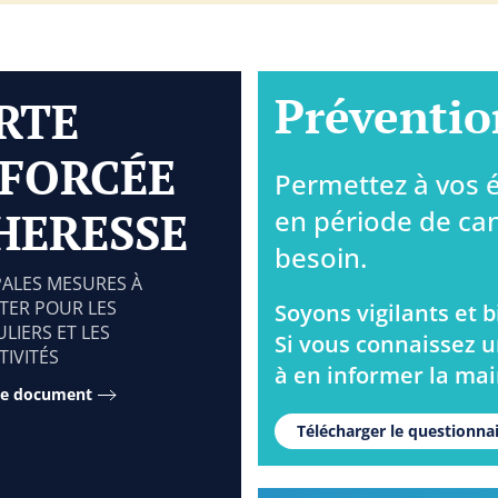
Préventio
RTE
FORCÉE
Permettez à vos é
HERESSE
en période de can
besoin.
PALES MESURES À
TER POUR LES
Soyons vigilants et b
LIERS ET LES
Si vous connaissez u
TIVITÉS
à en informer la mai
 le document
Télécharger le questionnai