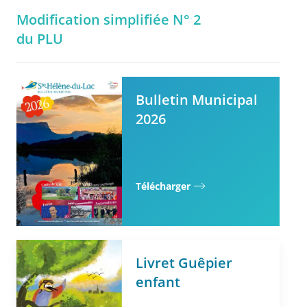
Modification simplifiée N° 2
du PLU
Bulletin Municipal
2026
Télécharger
Livret Guêpier
enfant