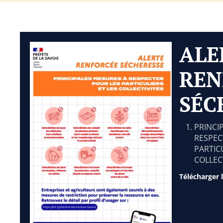
ALE
REN
SÉC
PRINCI
RESPEC
PARTICU
COLLEC
Télécharger