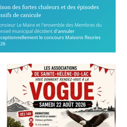
ison des fortes chaleurs et des épisodes
ssifs de canicule
nsieur Le Maire et l'ensemble des Membres du
nseil municipal décident
d'annuler
ceptionnellement le concours Maisons fleuries
026